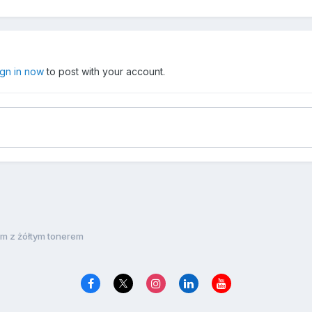
ign in now
to post with your account.
m z żółtym tonerem