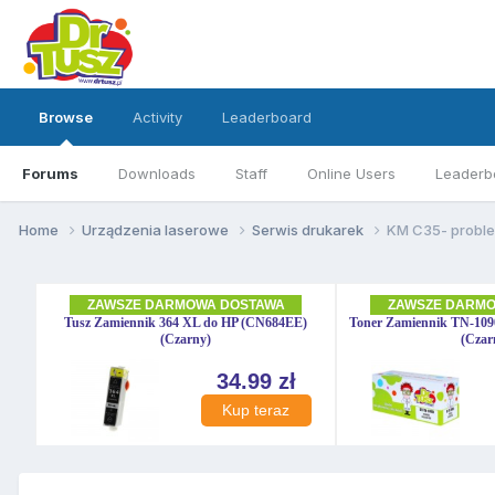
Browse
Activity
Leaderboard
Forums
Downloads
Staff
Online Users
Leaderb
Home
Urządzenia laserowe
Serwis drukarek
KM C35- proble