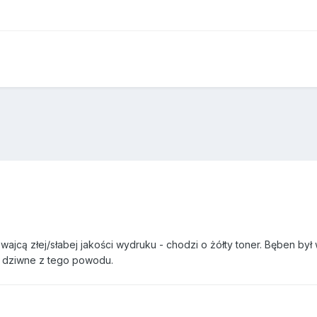
ajcą złej/słabej jakości wydruku - chodzi o żółty toner. Bęben był
o dziwne z tego powodu.