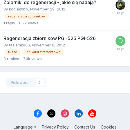
Zbiorniki do regeneracji - jakie się nadają?
By
kociakbbb
,
November 29, 2012
regeneracja zbiornikow
1
reply
8.9k
views
Regeneracja zbiorników PGI-525 PGI-526
By
tasiemko66
,
November 6, 2012
tusze
drukarki atramentowe
3
replies
7.3k
views
Followers
0
Language
Privacy Policy
Contact Us
Cookies