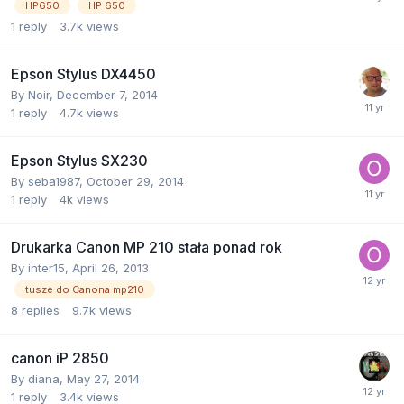
HP650
HP 650
1
reply
3.7k
views
Epson Stylus DX4450
By
Noir
,
December 7, 2014
1
reply
4.7k
views
Epson Stylus SX230
By
seba1987
,
October 29, 2014
1
reply
4k
views
Drukarka Canon MP 210 stała ponad rok
By
inter15
,
April 26, 2013
tusze do Canona mp210
8
replies
9.7k
views
canon iP 2850
By
diana
,
May 27, 2014
1
reply
3.4k
views