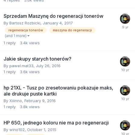
Sprzedam Maszynę do regeneracji tonerów
By
Bartosz Rozbicki
,
January 4, 2017
regeneracja tonerów
maszyna do regeneracji
(and 1 more)
1
reply
3.4k
views
Jakie skupy starych tonerów?
By
pawel.mat33
,
July 26, 2016
1
reply
3.6k
views
hp 21XL - Tusz po zresetowaniu pokazuje maks,
ale drukuje puste kartki
By
Xiiinno
,
February 9, 2016
1
reply
3.8k
views
HP 650, jednego koloru nie ma po regeneracji
By
wino102
,
October 1, 2015