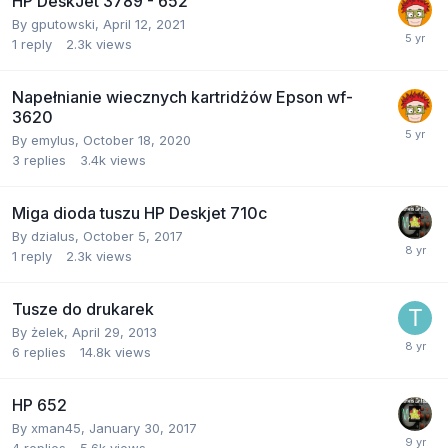
HP DeskJet 3789 - 652
By
gputowski
,
April 12, 2021
1
reply
2.3k
views
Napełnianie wiecznych kartridżów Epson wf-
3620
By
emylus
,
October 18, 2020
3
replies
3.4k
views
Miga dioda tuszu HP Deskjet 710c
By
dzialus
,
October 5, 2017
1
reply
2.3k
views
Tusze do drukarek
By
żelek
,
April 29, 2013
6
replies
14.8k
views
HP 652
By
xman45
,
January 30, 2017
4
replies
5.6k
views