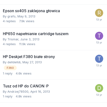
Epson sx405 zaklejona głowica
By
grafo
,
May 9, 2013
4
replies
7.9k
views
HP650 napełnianie cartridge tuszem
By
Trismar
,
June 3, 2013
4
replies
11.9k
views
HP Deskjet F380 białe strony
By
delldelldi
,
May 27, 2013
F380
1
reply
4.6k
views
Tusz od HP do CANON :P
By
Andrzej78500
,
April 16, 2013
1
reply
4.8k
views