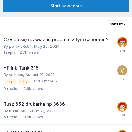
Start new topic
SORT BY
Czy da się rozwiązać problem z tym canonem?
By
porykleRs94
,
May 29, 2024
1
reply
2.7k
views
HP Ink Tank 315
By
vajkoss
,
August 21, 2021
(and 3 more)
hp
ink
0
replies
2.9k
views
Tusz 652 drukarka hp 3636
By
Kama1509
,
June 21, 2021
5
replies
3.6k
views